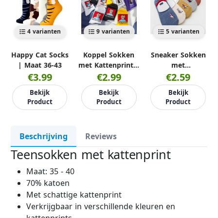
4 varianten
9 varianten
5 varianten
Happy Cat Socks
Koppel Sokken
Sneaker Sokken
| Maat 36-43
met Kattenprint |
met
€3.99
Maat 36-41
€2.99
Kattenborduursel
€2.59
| Maat 35-39
Bekijk
Bekijk
Bekijk
Product
Product
Product
Beschrijving
Reviews
Teensokken met kattenprint
Maat: 35 - 40
70% katoen
Met schattige kattenprint
Verkrijgbaar in verschillende kleuren en