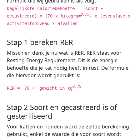
Formule die wij gebruiken is als volgt:
Dagelijkste caloriebehoefte = (soort +
0.75
gecastreerd) x (70 x
kilogram
) x
levensfase x
activiteitsniveau x afvallen
Stap 1 bereken RER
Misschien denk je nu wat is RER. RER staat voor
Resting Energy Requirement. Dit is de energie
behoefte die je kat nodig heeft in rust. De formule
die hiervoor wordt gebruikt is:
0.75
RER
=
70
×
g
e
w
i
c
h
t
in
k
g
Stap 2 Soort en gecastreerd is of
gesteriliseerd
Voor katten en honden word de zelfde berekening
gebruikt, enkel de waarde die voor soort wordt