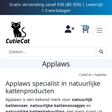
Gratis verzending vanaf €45 (BE €59) | Levertijd
1-3 werkdagen
Applaws
CutieCat
»
Applaws
Applaws specialist in natuurlijke
kattenproducten
Applaws is een bekend merk voor
natuurlijk
kattenvoer
,
natuurlijke kattensnoepjes
en
natuurlijke kattenbakvulling
. Het merk komt uit