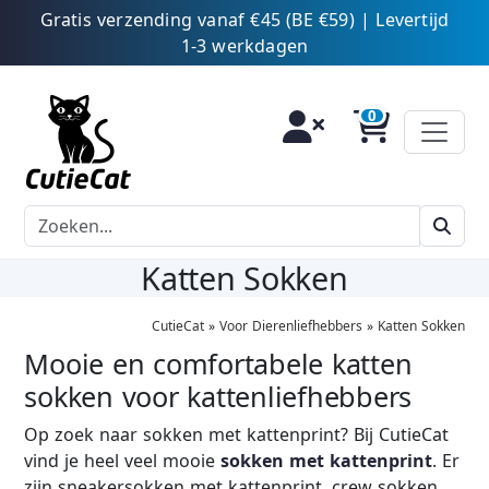
Gratis verzending vanaf €45 (BE €59) | Levertijd
1-3 werkdagen
Katten Sokken
CutieCat
»
Voor Dierenliefhebbers
»
Katten Sokken
Mooie en comfortabele katten
sokken voor kattenliefhebbers
Op zoek naar sokken met kattenprint? Bij CutieCat
vind je heel veel mooie
sokken met kattenprint
. Er
zijn sneakersokken met kattenprint, crew sokken