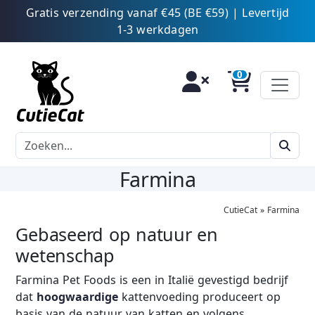
Gratis verzending vanaf €45 (BE €59) | Levertijd
1-3 werkdagen
Farmina
CutieCat
»
Farmina
Gebaseerd op natuur en
wetenschap
Farmina Pet Foods is een in Italië gevestigd bedrijf
dat
hoogwaardige
kattenvoeding produceert op
basis van de natuur van katten en volgens