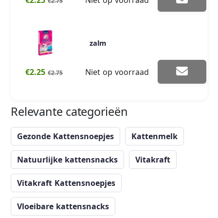
€2.75
zalm
€2.25
Niet op voorraad
€2.75
Relevante categorieën
Gezonde Kattensnoepjes
Kattenmelk
Natuurlijke kattensnacks
Vitakraft
Vitakraft Kattensnoepjes
Vloeibare kattensnacks