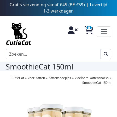
Gratis verzending vanaf €45 (BE €59) | Levertijd
1-3 werkdagen
SmoothieCat 150ml
CutieCat
»
Voor Katten
»
Kattensnoepjes
»
Vloeibare kattensnacks
»
SmoothieCat 150ml