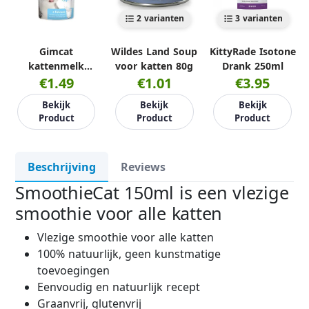
2 varianten
3 varianten
Gimcat
Wildes Land Soup
KittyRade Isotone
kattenmelk
voor katten 80g
Drank 250ml
€1.49
200ml
€1.01
€3.95
Bekijk
Bekijk
Bekijk
Product
Product
Product
Beschrijving
Reviews
SmoothieCat 150ml is een vlezige
smoothie voor alle katten
Vlezige smoothie voor alle katten
100% natuurlijk, geen kunstmatige
toevoegingen
Eenvoudig en natuurlijk recept
Graanvrij, glutenvrij