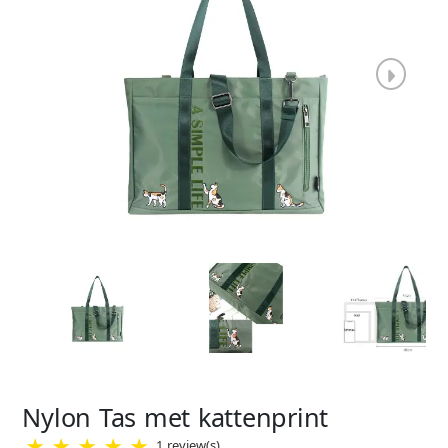
Nylon Tas met kattenprint
★
★
★
★
★
1 review(s)