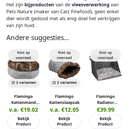
Het zijn
bijproducten
van de
vleesverwerking
van
Pets Nature (maker van Catz Finefood), geen enkel
dier wordt gedood met als enig doel het verkrijgen
van zijn huid.
Andere suggesties...
Niet op
Niet op
Niet op
voorraad
voorraad
voorraad
2 varianten
2 varianten
Flamingo
Flamingo
Flamingo
Kattenmand
Kattenslaapzak
Radiator
v.a. €19.02
Rond
v.a. €12.05
Kattenmand
€39.99
Bekijk
Bekijk
Bekijk
Product
Product
Product