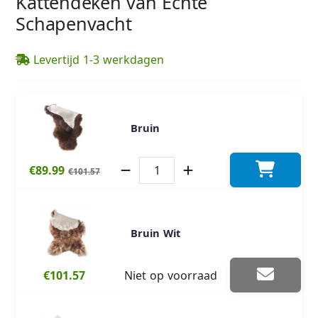
Kattendeken van Echte
Schapenvacht
Levertijd 1-3 werkdagen
Bruin
€89.99
€101.57
Bruin Wit
€101.57
Niet op voorraad