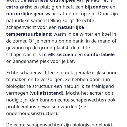
wordt de
favoriete knuffelplek
van je kat! Het is
extra zacht
en pluizig en heeft een
bijzondere
en
natuurlijke
geur
waar katten dol op zijn. Door zijn
natuurlijke samenstelling zorgt de echte
schapenvacht voor een
natuurlijke
temperatuurbalans
: warm in de winter en koel in
de zomer. Of je hem nu op de bank, in de mand of
gewoon op de grond plaatst, de echte
schapenvacht is
in elk seizoen
een
comfortabele
en aangename plek voor je kat.
Echte schapenvachten zijn ook gemakkelijk schoon
te maken en te verzorgen. Ze hebben door hun
biologische structuur een natuurlijk zelfreinigend
vermogen (
vuilafstotend
). Mocht het echter ooit
nodig zijn, dan kunnen echte schapenvachten ook
probleemloos gewassen worden (zie
onderhoudsinstructies).
De echte schapenvachten zijn biologisch gelooid.