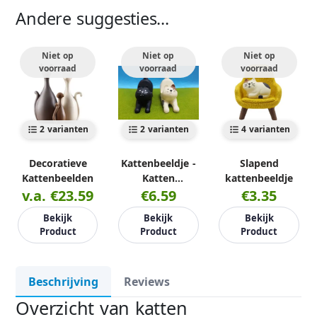
Andere suggesties...
Niet op
Niet op
Niet op
voorraad
voorraad
voorraad
2 varianten
2 varianten
4 varianten
Decoratieve
Kattenbeeldje -
Slapend
Kattenbeelden
Katten
kattenbeeldje
v.a. €23.59
Telefoonhouder
€6.59
€3.35
bureau
Bekijk
Bekijk
Bekijk
Product
Product
Product
Beschrijving
Reviews
Overzicht van katten