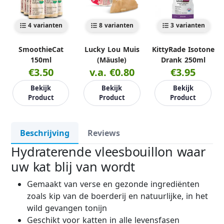
4 varianten
8 varianten
3 varianten
SmoothieCat
Lucky Lou Muis
KittyRade Isotone
150ml
(Mäusle)
Drank 250ml
€3.50
v.a. €0.80
€3.95
Bekijk
Bekijk
Bekijk
Product
Product
Product
Beschrijving
Reviews
Hydraterende vleesbouillon waar
uw kat blij van wordt
Gemaakt van verse en gezonde ingrediënten
zoals kip van de boerderij en natuurlijke, in het
wild gevangen tonijn
Geschikt voor katten in alle levensfasen