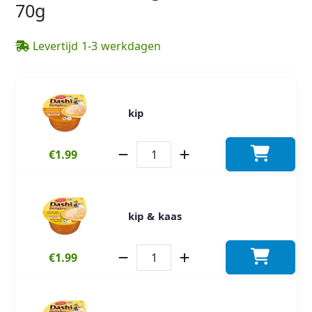
70g
Levertijd 1-3 werkdagen
kip
€1.99
kip & kaas
€1.99