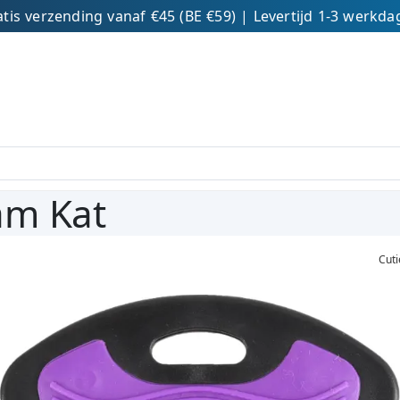
tis verzending vanaf €45 (BE €59) | Levertijd 1-3 werkd
am Kat
Cuti