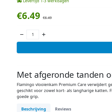
Levertijd 1-3 werkdagen
€6.49
€6.49
Met afgeronde tanden o
Flamingo vlooienkam Premium Care verwijdert gem
geschikt voor zowel kort- als langharige katten
goede grip.
Beschrijving
Reviews