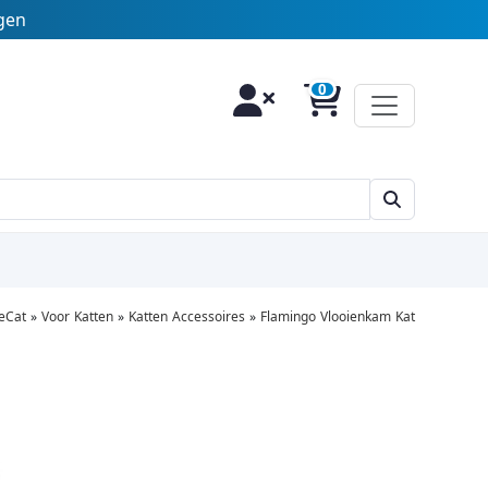
agen
eCat
»
Voor Katten
»
Katten Accessoires
»
Flamingo Vlooienkam Kat