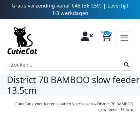
Gratis verzending vanaf €45 (BE €59) | Levertijd
1-3 werkdagen
District 70 BAMBOO slow feeder
13.5cm
CutieCat
»
Voor Katten
»
Katten Voerbakken
»
District 70 BAMBOO
slow feeder 13.5cm