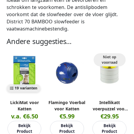
ideaal om langzaam eten te bevorderen en
schrokken te voorkomen. De antislipbodem
voorkomt dat de slowfeeder over de vloer glijdt.
District 70 BAMBOO slowfeeder is
vaatwasmachinebestendig.
Andere suggesties...
Niet op
voorraad
19 varianten
LickiMat voor
Flamingo Voerbal
Intellikatt
Katten
voor Katten
voerpuzzel voor
v.a. €6.50
€5.99
€29.95
katten
Bekijk
Bekijk
Bekijk
Product
Product
Product