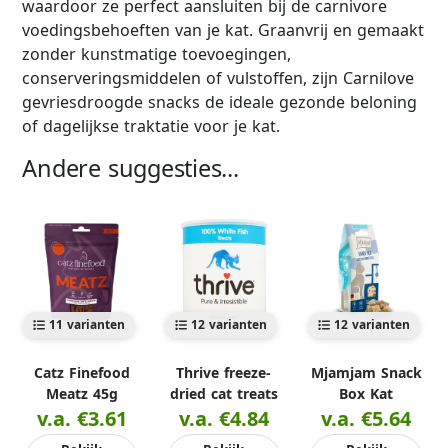
waardoor ze perfect aansluiten bij de carnivore
voedingsbehoeften van je kat. Graanvrij en gemaakt
zonder kunstmatige toevoegingen,
conserveringsmiddelen of vulstoffen, zijn Carnilove
gevriesdroogde snacks de ideale gezonde beloning
of dagelijkse traktatie voor je kat.
Andere suggesties...
11 varianten
12 varianten
12 varianten
Catz Finefood
Thrive freeze-
Mjamjam Snack
Meatz 45g
dried cat treats
Box Kat
v.a. €3.61
v.a. €4.84
v.a. €5.64