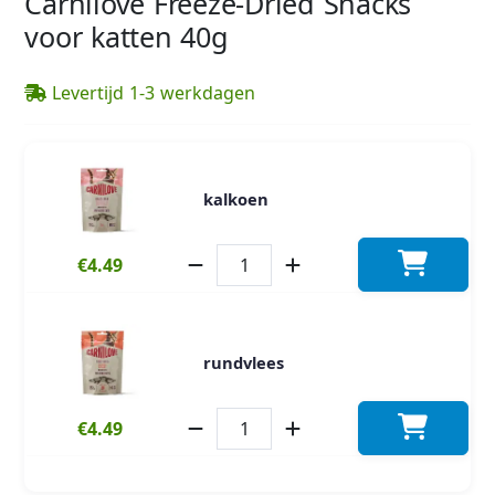
Carnilove Freeze-Dried Snacks
voor katten 40g
Levertijd 1-3 werkdagen
kalkoen
€4.49
rundvlees
€4.49