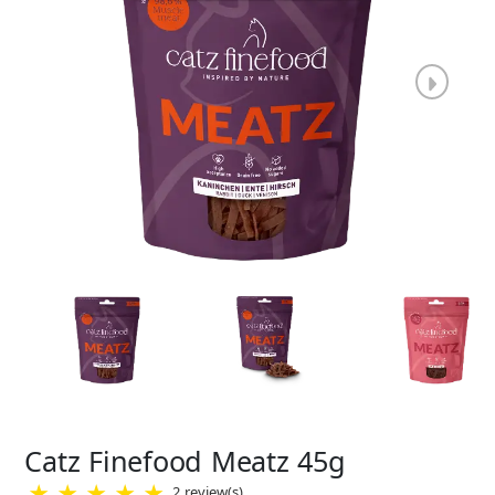
Catz Finefood Meatz 45g
★
★
★
★
★
2 review(s)