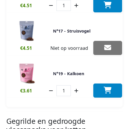
€4.51
N°17 - Struisvogel
€4.51
Niet op voorraad
N°19 - Kalkoen
€3.61
Gegrilde en gedroogde