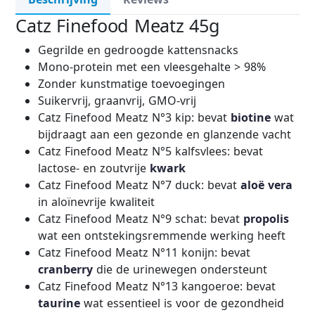
Catz Finefood Meatz 45g
Gegrilde en gedroogde kattensnacks
Mono-protein met een vleesgehalte > 98%
Zonder kunstmatige toevoegingen
Suikervrij, graanvrij, GMO-vrij
Catz Finefood Meatz N°3 kip: bevat
biotine
wat
bijdraagt aan een gezonde en glanzende vacht
Catz Finefood Meatz N°5 kalfsvlees: bevat
lactose- en zoutvrije
kwark
Catz Finefood Meatz N°7 duck: bevat
aloë vera
in aloïnevrije kwaliteit
Catz Finefood Meatz N°9 schat: bevat
propolis
wat een ontstekingsremmende werking heeft
Catz Finefood Meatz N°11 konijn: bevat
cranberry
die de urinewegen ondersteunt
Catz Finefood Meatz N°13 kangoeroe: bevat
taurine
wat essentieel is voor de gezondheid