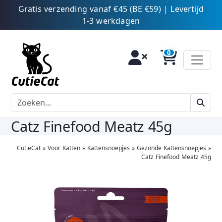
Gratis verzending vanaf €45 (BE €59) | Levertijd
1-3 werkdagen
Catz Finefood Meatz 45g
CutieCat
»
Voor Katten
»
Kattensnoepjes
»
Gezonde Kattensnoepjes
»
Catz Finefood Meatz 45g