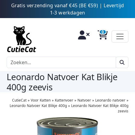
Gratis verzending vanaf €45 (BE €59) | Levertijd
1-3 werkdagen
Leonardo Natvoer Kat Blikje
400g zeevis
CutieCat
»
Voor Katten
»
Kattenvoer
»
Natvoer
»
Leonardo natvoer
»
Leonardo Natvoer Kat Blikje 400g
»
Leonardo Natvoer Kat Blikje 400g
zeevis