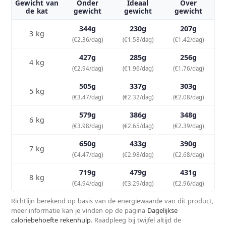
Gewicht van
Onder
Ideaal
Over
de kat
gewicht
gewicht
gewicht
344g
230g
207g
3 kg
(€2.36/dag)
(€1.58/dag)
(€1.42/dag)
427g
285g
256g
4 kg
(€2.94/dag)
(€1.96/dag)
(€1.76/dag)
505g
337g
303g
5 kg
(€3.47/dag)
(€2.32/dag)
(€2.08/dag)
579g
386g
348g
6 kg
(€3.98/dag)
(€2.65/dag)
(€2.39/dag)
650g
433g
390g
7 kg
(€4.47/dag)
(€2.98/dag)
(€2.68/dag)
719g
479g
431g
8 kg
(€4.94/dag)
(€3.29/dag)
(€2.96/dag)
Richtlijn berekend op basis van de energiewaarde van dit product,
meer informatie kan je vinden op de pagina
Dagelijkse
caloriebehoefte rekenhulp
. Raadpleeg bij twijfel altijd de