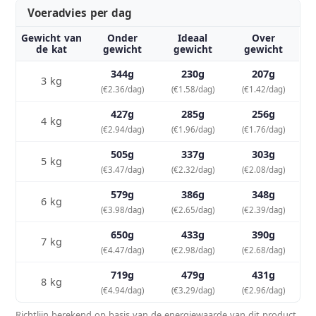
Voeradvies per dag
Gewicht van
Onder
Ideaal
Over
de kat
gewicht
gewicht
gewicht
344g
230g
207g
3 kg
(€2.36/dag)
(€1.58/dag)
(€1.42/dag)
427g
285g
256g
4 kg
(€2.94/dag)
(€1.96/dag)
(€1.76/dag)
505g
337g
303g
5 kg
(€3.47/dag)
(€2.32/dag)
(€2.08/dag)
579g
386g
348g
6 kg
(€3.98/dag)
(€2.65/dag)
(€2.39/dag)
650g
433g
390g
7 kg
(€4.47/dag)
(€2.98/dag)
(€2.68/dag)
719g
479g
431g
8 kg
(€4.94/dag)
(€3.29/dag)
(€2.96/dag)
Richtlijn berekend op basis van de energiewaarde van dit product,