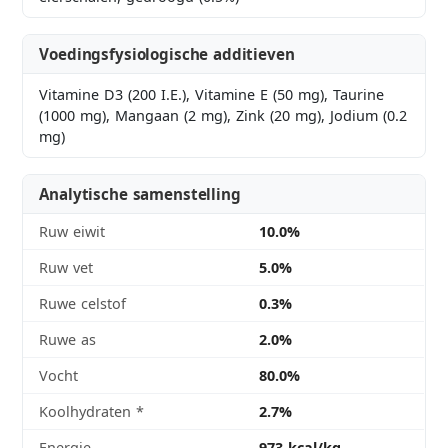
Voedingsfysiologische additieven
Vitamine D3 (200 I.E.), Vitamine E (50 mg), Taurine
(1000 mg), Mangaan (2 mg), Zink (20 mg), Jodium (0.2
mg)
Analytische samenstelling
Ruw eiwit
10.0%
Ruw vet
5.0%
Ruwe celstof
0.3%
Ruwe as
2.0%
Vocht
80.0%
Koolhydraten
*
2.7%
Energie
973 kcal/kg