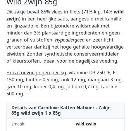
Wild Zwijn 85g
Dit zakje bevat 85% vlees in filets (71% kip, 14%
wild
zwijn
) in een heerlijke saus, aangevuld met kamille
en lijnzaadolie. Een bijzondere wildsmaak met
minder dan 3% plantaardige ingrediënten en geen
granen of vulstoffen.
Hypoallergeen
en zeer licht
verteerbaar dankzij het hoge gehalte hoogwaardige
eiwitten. Zonder synthetische conserveermiddelen
of kleurstoffen, ideaal voor de dagelijkse voeding.
Extra toevoegingen per kg:
vitamine D3 250 IE, E
150 mg, biotine 0,5 mg, zink 12 mg, mangaan 3 mg,
ijzer 10 mg, koper 0,4 mg, jodium 0,7 mg, taurine
500 mg.
Details van Carnilove Katten Natvoer - Zakje
85g wild zwijn 1 x 85g
smaak
wild zwijn