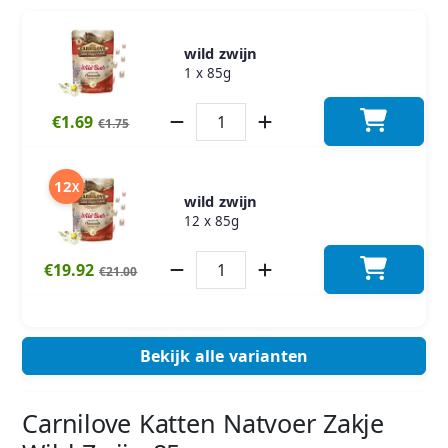
wild zwijn
1 x 85g
€1.69
€1.75
12
X
wild zwijn
12 x 85g
€19.92
€21.00
Bekijk alle varianten
Carnilove Katten Natvoer Zakje