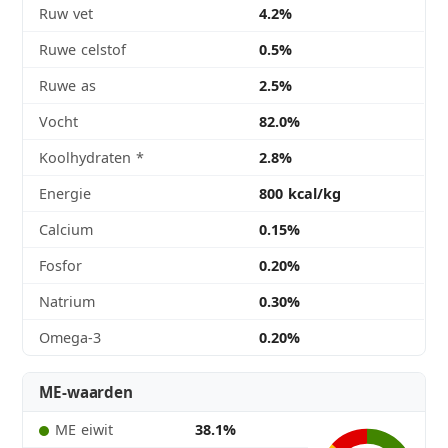
Ruw vet
4.2%
Ruwe celstof
0.5%
Ruwe as
2.5%
Vocht
82.0%
Koolhydraten
*
2.8%
Energie
800 kcal/kg
Calcium
0.15%
Fosfor
0.20%
Natrium
0.30%
Omega-3
0.20%
ME-waarden
ME eiwit
38.1%