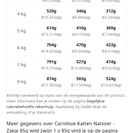
(€8.33/dag)
(€5.55/dag)
(€4.99/dag)
520g
346g
312g
4 kg
(€10.34/dag)
(€6.88/dag)
(€6.20/dag)
614g
410g
369g
5 kg
(€12.21/dag)
(€8.15/dag)
(€7.34/dag)
704g
470g
423g
6 kg
(€14.00/dag)
(€9.34/dag)
(€8.41/dag)
791g
527g
474g
7 kg
(€15.73/dag)
(€10.48/dag)
(€9.42/dag)
874g
583g
524g
8 kg
(€17.38/dag)
(€11.59/dag)
(€10.42/dag)
Richtlijn berekend op basis van de energiewaarde van dit product,
meer informatie kan je vinden op de pagina
Dagelijkse
caloriebehoefte rekenhulp
. Raadpleeg bij twijfel altijd de
verpakking of je dierenarts.
Meer gegevens over Carnilove Katten Natvoer -
Zakje 85g wild zwijn 1 x 85g vind je op de pagina