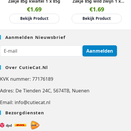
Zakje 85g kwartel 1 x 85g
Zakje 85g wild zwijn 1 x
85g
€1.69
€1.69
Bekijk Product
Bekijk Product
Aanmelden Nieuwsbrief
Aanmelden
Over CutieCat.nl
KVK nummer: 77176189
Adres: De Tienden 24C, 5674TB, Nuenen
Email: info@cutiecat.nl
Bezorgdiensten