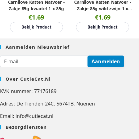
Carnilove Katten Natvoer -
Carnilove Katten Natvoer -
Zakje 85g kwartel 1 x 85g
Zakje 85g wild zwijn 1 x
85g
€1.69
€1.69
Bekijk Product
Bekijk Product
Aanmelden Nieuwsbrief
Aanmelden
Over CutieCat.nl
KVK nummer: 77176189
Adres: De Tienden 24C, 5674TB, Nuenen
Email: info@cutiecat.nl
Bezorgdiensten