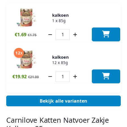
kalkoen
1 x 85g
€1.69
€1.75
12
X
kalkoen
12 x 85g
€19.92
€21.00
Bekijk alle varianten
Carnilove Katten Natvoer Zakje