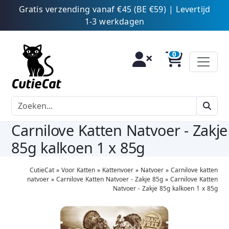
Gratis verzending vanaf €45 (BE €59) | Levertijd
1-3 werkdagen
Carnilove Katten Natvoer - Zakje
85g kalkoen 1 x 85g
CutieCat
»
Voor Katten
»
Kattenvoer
»
Natvoer
»
Carnilove katten
natvoer
»
Carnilove Katten Natvoer - Zakje 85g
»
Carnilove Katten
Natvoer - Zakje 85g kalkoen 1 x 85g