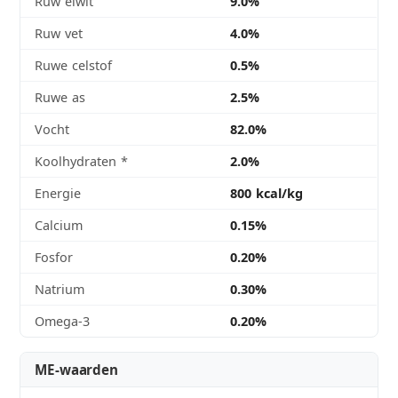
Ruw eiwit
9.0%
Ruw vet
4.0%
Ruwe celstof
0.5%
Ruwe as
2.5%
Vocht
82.0%
Koolhydraten
*
2.0%
Energie
800 kcal/kg
Calcium
0.15%
Fosfor
0.20%
Natrium
0.30%
Omega-3
0.20%
ME-waarden