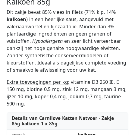
Kalkoen 85g
Dit zakje bevat 85% vlees in filets (71% kip, 14%
kalkoen
) in een heerlijke saus, aangevuld met
valeriaanwortel en lijnzaadolie. Minder dan 3%
plantaardige ingrediënten en geen granen of
vulstoffen.
Hypoallergeen
en zeer licht verteerbaar
dankzij het hoge gehalte hoogwaardige eiwitten.
Zonder synthetische conserveermiddelen of
kleurstoffen. Ideaal als dagelijkse complete voeding
of smaakvolle afwisseling voor uw kat.
Extra toevoegingen per kg:
vitamine D3 250 IE, E
150 mg, biotine 0,5 mg, zink 12 mg, mangaan 3 mg,
ijzer 10 mg, koper 0,4 mg, jodium 0,7 mg, taurine
500 mg.
Details van Carnilove Katten Natvoer - Zakje
85g kalkoen 1 x 85g
smaak
kalkoen