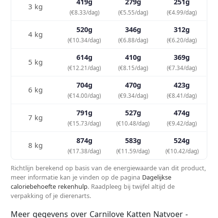
419g
279g
251g
3 kg
(€8.33/dag)
(€5.55/dag)
(€4.99/dag)
520g
346g
312g
4 kg
(€10.34/dag)
(€6.88/dag)
(€6.20/dag)
614g
410g
369g
5 kg
(€12.21/dag)
(€8.15/dag)
(€7.34/dag)
704g
470g
423g
6 kg
(€14.00/dag)
(€9.34/dag)
(€8.41/dag)
791g
527g
474g
7 kg
(€15.73/dag)
(€10.48/dag)
(€9.42/dag)
874g
583g
524g
8 kg
(€17.38/dag)
(€11.59/dag)
(€10.42/dag)
Richtlijn berekend op basis van de energiewaarde van dit product,
meer informatie kan je vinden op de pagina
Dagelijkse
caloriebehoefte rekenhulp
. Raadpleeg bij twijfel altijd de
verpakking of je dierenarts.
Meer gegevens over Carnilove Katten Natvoer -