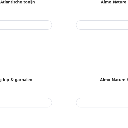
tlantische tonijn
Almo Nature 
g kip & garnalen
Almo Nature K