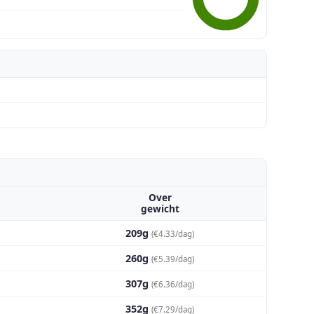
Over
gewicht
209g
(€4.33/dag)
260g
(€5.39/dag)
307g
(€6.36/dag)
352g
(€7.29/dag)