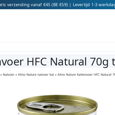
tis verzending vanaf €45 (BE €59) | Levertijd 1-3 werkd
voer HFC Natural 70g t
»
Natvoer
»
Almo Nature natvoer kat
»
Almo Nature Kattenvoer HFC Natural 7