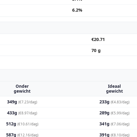
6.2%
€20.71
70 g
Onder
Ideaal
gewicht
gewicht
349g
233g
(€7.23/dag)
(€4.83/dag)
433g
289g
(€8.97/dag)
(€5.99/dag)
512g
341g
(€10.61/dag)
(€7.06/dag)
587g
391g
(€12.16/dag)
(€8.10/dag)