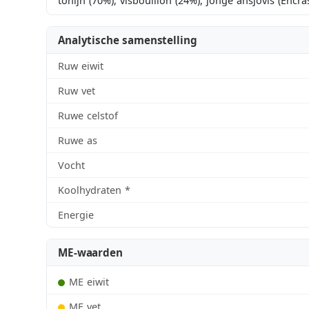
tonijn (70%), visbouillon (24%), jonge ansjovis (Encras
Analytische samenstelling
Ruw eiwit
Ruw vet
Ruwe celstof
Ruwe as
Vocht
Koolhydraten
*
Energie
ME-waarden
ME eiwit
ME vet