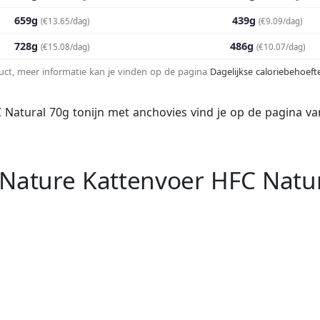
659g
439g
(€13.65/dag)
(€9.09/dag)
728g
486g
(€15.08/dag)
(€10.07/dag)
duct, meer informatie kan je vinden op de pagina
Dagelijkse caloriebehoef
Natural 70g tonijn met anchovies vind je op de pagina v
 Nature Kattenvoer HFC Natu