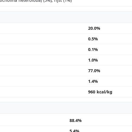
icholina heteroloba) (5%), rijst (1%)
20.0%
0.5%
0.1%
1.0%
77.0%
1.4%
960 kcal/kg
88.4%
5.4%