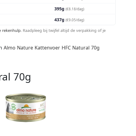
395g
(€8.18/dag)
437g
(€9.05/dag)
te rekenhulp
. Raadpleeg bij twijfel altijd de verpakking of je
an
Almo Nature Kattenvoer HFC Natural 70g
ral 70g