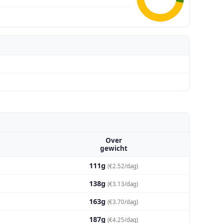
Over
gewicht
111g
(€2.52/dag)
138g
(€3.13/dag)
163g
(€3.70/dag)
187g
(€4.25/dag)