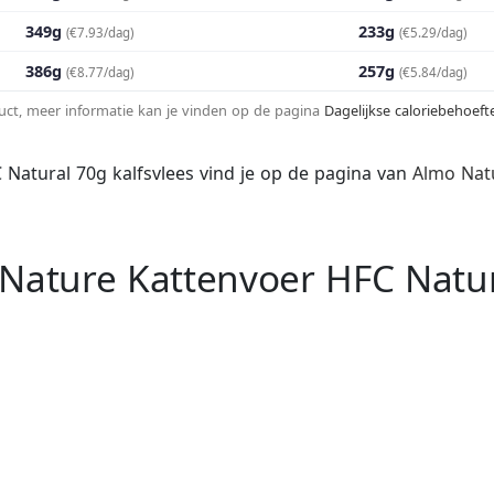
349g
233g
(€7.93/dag)
(€5.29/dag)
386g
257g
(€8.77/dag)
(€5.84/dag)
duct, meer informatie kan je vinden op de pagina
Dagelijkse caloriebehoef
Natural 70g kalfsvlees vind je op de pagina van
Almo Nat
 Nature Kattenvoer HFC Natu