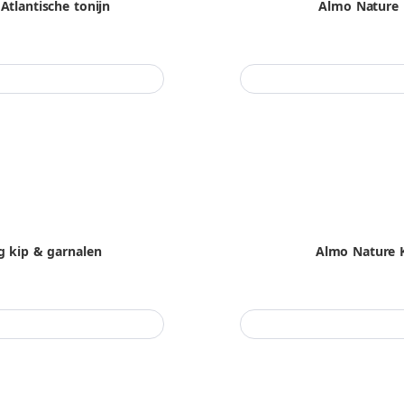
tlantische tonijn
Almo Nature 
g kip & garnalen
Almo Nature K