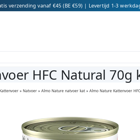
tis verzending vanaf €45 (BE €59) | Levertijd 1-3 werkd
voer HFC Natural 70g k
Kattenvoer
»
Natvoer
»
Almo Nature natvoer kat
»
Almo Nature Kattenvoer HFC