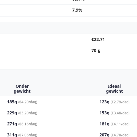
7.9%
€22.71
70 g
Onder
Ideaal
gewicht
gewicht
185g
123g
(€4.20/dag)
(€2.79/dag)
229g
153g
(€5.20/dag)
(€3.48/dag)
271g
181g
(€6.16/dag)
(€4.11/dag)
311g
207g
(€7.06/dag)
(€4.70/dag)