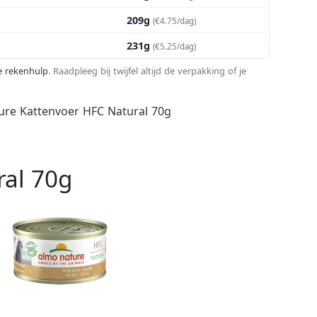
209g
(€4.75/dag)
231g
(€5.25/dag)
te rekenhulp
. Raadpleeg bij twijfel altijd de verpakking of je
ure Kattenvoer HFC Natural 70g
ral 70g