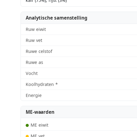
kalf (75%), rijst (3%)
Analytische samenstelling
Ruw eiwit
Ruw vet
Ruwe celstof
Ruwe as
Vocht
Koolhydraten
*
Energie
ME-waarden
ME eiwit
ME vet