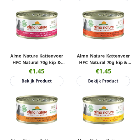
Almo Nature Kattenvoer
Almo Nature Kattenvoer
HFC Natural 70g kip &
HFC Natural 70g kip &
lever
pompoen
€1.45
€1.45
Bekijk Product
Bekijk Product