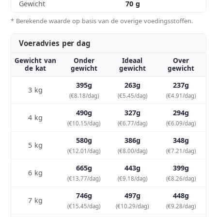
Gewicht
70 g
* Berekende waarde op basis van de overige voedingsstoffen.
Voeradvies per dag
Gewicht van
Onder
Ideaal
Over
de kat
gewicht
gewicht
gewicht
395g
263g
237g
3 kg
(€8.18/dag)
(€5.45/dag)
(€4.91/dag)
490g
327g
294g
4 kg
(€10.15/dag)
(€6.77/dag)
(€6.09/dag)
580g
386g
348g
5 kg
(€12.01/dag)
(€8.00/dag)
(€7.21/dag)
665g
443g
399g
6 kg
(€13.77/dag)
(€9.18/dag)
(€8.26/dag)
746g
497g
448g
7 kg
(€15.45/dag)
(€10.29/dag)
(€9.28/dag)