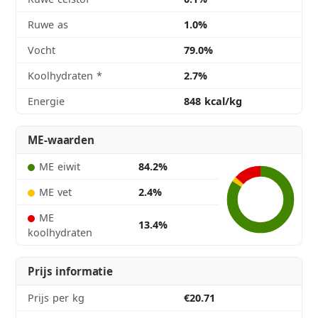
Ruwe as
1.0%
Vocht
79.0%
Koolhydraten
*
2.7%
Energie
848 kcal/kg
ME-waarden
ME eiwit
84.2%
ME vet
2.4%
ME
13.4%
koolhydraten
Prijs informatie
Prijs per kg
€20.71