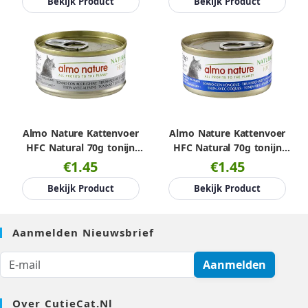
Bekijk Product
Bekijk Product
Almo Nature Kattenvoer
Almo Nature Kattenvoer
HFC Natural 70g tonijn
HFC Natural 70g tonijn
met anchovies
met venusschelpen
€1.45
€1.45
Bekijk Product
Bekijk Product
Aanmelden Nieuwsbrief
Aanmelden
Over CutieCat.nl