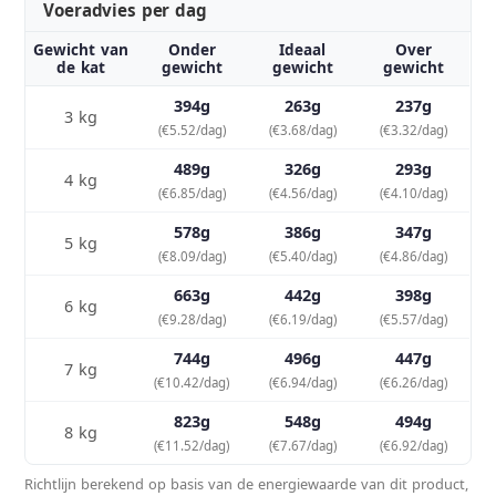
Voeradvies per dag
Gewicht van
Onder
Ideaal
Over
de kat
gewicht
gewicht
gewicht
394g
263g
237g
3 kg
(€5.52/dag)
(€3.68/dag)
(€3.32/dag)
489g
326g
293g
4 kg
(€6.85/dag)
(€4.56/dag)
(€4.10/dag)
578g
386g
347g
5 kg
(€8.09/dag)
(€5.40/dag)
(€4.86/dag)
663g
442g
398g
6 kg
(€9.28/dag)
(€6.19/dag)
(€5.57/dag)
744g
496g
447g
7 kg
(€10.42/dag)
(€6.94/dag)
(€6.26/dag)
823g
548g
494g
8 kg
(€11.52/dag)
(€7.67/dag)
(€6.92/dag)
Richtlijn berekend op basis van de energiewaarde van dit product,