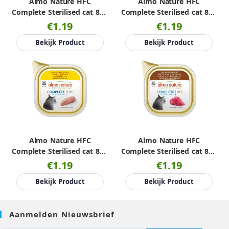
Almo Nature HFC
Almo Nature HFC
Complete Sterilised cat 85g
Complete Sterilised cat 85g
ham
kabeljauw
€1.19
€1.19
Bekijk Product
Bekijk Product
Almo Nature HFC
Almo Nature HFC
Complete Sterilised cat 85g
Complete Sterilised cat 85g
kip
rund
€1.19
€1.19
Bekijk Product
Bekijk Product
Aanmelden Nieuwsbrief