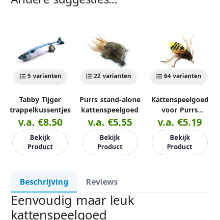
5 varianten
22 varianten
64 varianten
Tabby Tijger
Purrs stand-alone
Kattenspeelgoed
trappelkussentjes
kattenspeelgoed
voor Purrs
v.a. €8.50
v.a. €5.55
kattenhengel
v.a. €5.19
Bekijk
Bekijk
Bekijk
Product
Product
Product
Beschrijving
Reviews
Eenvoudig maar leuk
kattenspeelgoed