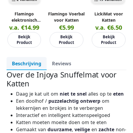
Flamingo
Flamingo Voerbal
LickiMat voor
elektronisch
voor Katten
Katten
kattenspeelgoed
v.a. €14.99
€5.99
v.a. €6.50
Bekijk
Bekijk
Bekijk
Product
Product
Product
Beschrijving
Reviews
Over de Injoya Snuffelmat voor
Katten
Daag je kat uit om
niet te snel
alles op te
eten
Een doolhof /
puzzelachtig ontwerp
om
lekkernijen en brokjes in te verbergen
Interactief en intelligent kattenspeelgoed
Katten moeten moeite doen om te eten
Gemaakt van
duurzame
,
veilige
en
zachte
non-