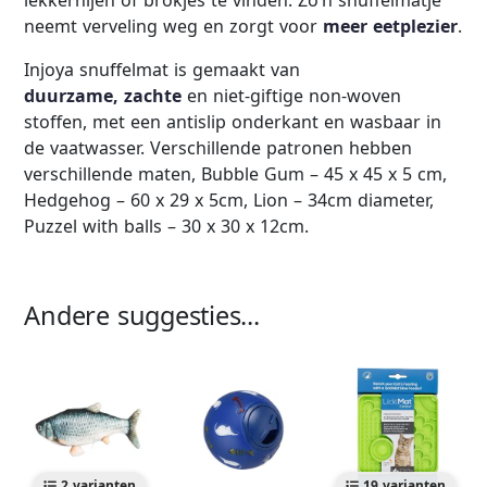
lekkernijen of brokjes te vinden. Zo’n snuffelmatje
neemt verveling weg en zorgt voor
meer eetplezier
.
Injoya snuffelmat is gemaakt van
duurzame,
zachte
en niet-giftige non-woven
stoffen, met een antislip onderkant en wasbaar in
de vaatwasser. Verschillende patronen hebben
verschillende maten, Bubble Gum – 45 x 45 x 5 cm,
Hedgehog – 60 x 29 x 5cm, Lion – 34cm diameter,
Puzzel with balls – 30 x 30 x 12cm.
Andere suggesties...
2 varianten
19 varianten