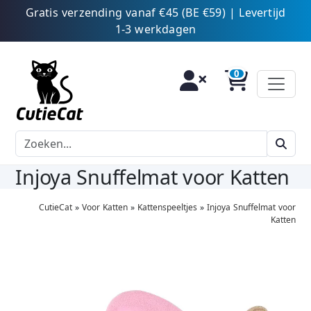
Gratis verzending vanaf €45 (BE €59) | Levertijd
1-3 werkdagen
Injoya Snuffelmat voor Katten
CutieCat
»
Voor Katten
»
Kattenspeeltjes
»
Injoya Snuffelmat voor
Katten