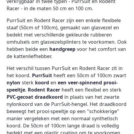
verkrijgbaar in twee typen - PurrSuit en Rodent
Racer - in de maten 50 cm en 100 cm.
PurrSuit en Rodent Racer zijn een enkele flexibele
staaf (50cm of 100cm), gemaakt van glasvezel en
bedekt met verschillende gekleurde rubberen
omhulsels om glasvezelsplinters te voorkomen. Ook
hebben beide een
handgreep
voor het comfort van
de kattenliefhebber.
Het verschil tussen PurrSuit en Rodent Racer zit in
het koord.
PurrSuit
heeft een 50cm of 100cm zwart
nylon
sterk
koord
en
een veer-spinnend prooi-
speeltje
.
Rodent Racer
heeft een flexibel en sterk
PVC-gecoat draadkoord
in plaats van het zwarte
nylonkoord van de PurrSuit-hengel. Het draadkoord
beweegt het prooi-speeltje op een "schokkerige"
manier vergeleken met een normaal synthetisch
koord. De 50cm of 100cm lange draad is volledig
bedekt met een plastic coating om te voorkomen