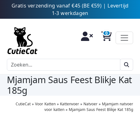
Gratis verzending vanaf €45 (BE €59) | Levertijd
1-3 werkdagen
Mjamjam Saus Feest Blikje Kat
185g
CutieCat
»
Voor Katten
»
Kattenvoer
»
Natvoer
»
Mjamjam natvoer
voor katten
»
Mjamjam Saus Feest Blikje Kat 185g