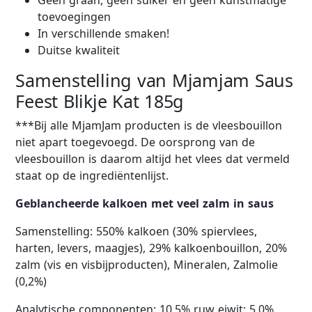
Geen graan, geen suiker en geen kunstmatige
toevoegingen
In verschillende smaken!
Duitse kwaliteit
Samenstelling van Mjamjam Saus
Feest Blikje Kat 185g
***Bij alle MjamJam producten is de vleesbouillon
niet apart toegevoegd. De oorsprong van de
vleesbouillon is daarom altijd het vlees dat vermeld
staat op de ingrediëntenlijst.
Geblancheerde kalkoen met veel zalm in saus
Samenstelling: 550% kalkoen (30% spiervlees,
harten, levers, maagjes), 29% kalkoenbouillon, 20%
zalm (vis en visbijproducten), Mineralen, Zalmolie
(0,2%)
Analytische componenten: 10,5% ruw eiwit; 5,0%