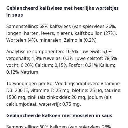
Geblancheerd kalfsvlees met heerlijke worteltjes
in saus
Samenstelling: 68% kalfsvlees (van spiervlees 26%,
longen, harten, levers, nieren), kalfsbouillon (27%),
Wortelen (4%), mineralen, Zalmolie (0,2%)
Analytische componenten: 10,5% ruw eiwit; 5,0%
vetgehalte; 1,8% ruwe as; 0,3% ruwe celstof; 78,5%
vocht; 0,20% Calcium; 0,15% Fosfor; 0,21% Kalium;
0,12% Natrium
Toevoegingen per kg: Voedingsadditieven: Vitamine
D3: 200 IE, vitamine E: 25 mg, biotine: 25 µg, taurine:
1500 mg, zink (als zinkoxide): 20 mg, jodium (als
calciumjodaat, watervrij): 0,75 mg.
Geblancheerde kalkoen met mosselen in saus
Samenstelling: 60% kalkoen (van spiervlees 28%,