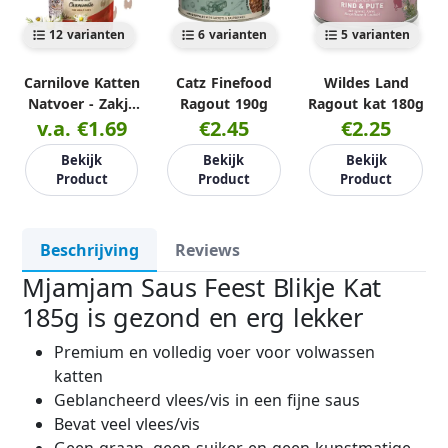
12 varianten
6 varianten
5 varianten
Carnilove Katten
Catz Finefood
Wildes Land
Natvoer - Zakje
Ragout 190g
Ragout kat 180g
v.a. €1.69
85g
€2.45
€2.25
Bekijk
Bekijk
Bekijk
Product
Product
Product
Beschrijving
Reviews
Mjamjam Saus Feest Blikje Kat
185g is gezond en erg lekker
Premium en volledig voer voor volwassen
katten
Geblancheerd vlees/vis in een fijne saus
Bevat veel vlees/vis