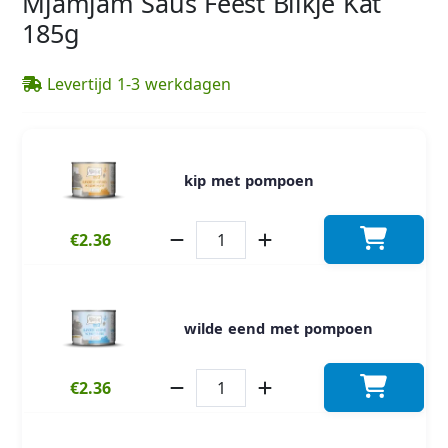
Mjamjam Saus Feest Blikje Kat
185g
Levertijd 1-3 werkdagen
kip met pompoen
€2.36
wilde eend met pompoen
€2.36