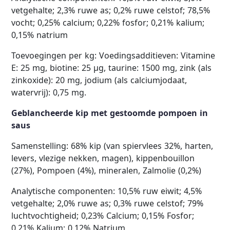
vetgehalte; 2,3% ruwe as; 0,2% ruwe celstof; 78,5%
vocht; 0,25% calcium; 0,22% fosfor; 0,21% kalium;
0,15% natrium
Toevoegingen per kg: Voedingsadditieven: Vitamine
E: 25 mg, biotine: 25 µg, taurine: 1500 mg, zink (als
zinkoxide): 20 mg, jodium (als calciumjodaat,
watervrij): 0,75 mg.
Geblancheerde kip met gestoomde pompoen in
saus
Samenstelling: 68% kip (van spiervlees 32%, harten,
levers, vlezige nekken, magen), kippenbouillon
(27%), Pompoen (4%), mineralen, Zalmolie (0,2%)
Analytische componenten: 10,5% ruw eiwit; 4,5%
vetgehalte; 2,0% ruwe as; 0,3% ruwe celstof; 79%
luchtvochtigheid; 0,23% Calcium; 0,15% Fosfor;
0,21% Kalium; 0,12% Natrium