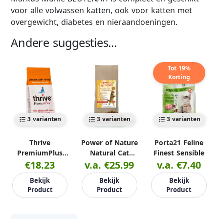
voor alle volwassen katten, ook voor katten met
overgewicht, diabetes en nieraandoeningen.
Andere suggesties...
Tot 19%
Korting
3 varianten
3 varianten
3 varianten
Thrive
Power of Nature
Porta21 Feline
PremiumPlus
Natural Cat
Finest Sensible
kattenvoer 1.5kg
€18.23
Meadowland Mix
v.a. €25.99
v.a. €7.40
Bekijk
Bekijk
Bekijk
Product
Product
Product