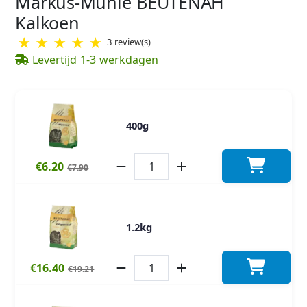
Markus-Mühle BEUTENAH
Kalkoen
★
★
★
★
★
3 review(s)
Levertijd 1-3 werkdagen
400g
€6.20
€7.90
1.2kg
€16.40
€19.21