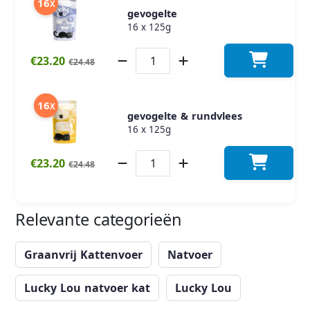
16
X
gevogelte
16 x 125g
€23.20
€24.48
16
X
gevogelte & rundvlees
16 x 125g
€23.20
€24.48
Relevante categorieën
Graanvrij Kattenvoer
Natvoer
Lucky Lou natvoer kat
Lucky Lou