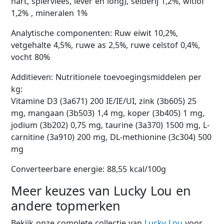
hart, spiervlees, lever en long), selderij 1,2%, witlof
1,2% , mineralen 1%
Analytische componenten: Ruw eiwit 10,2%,
vetgehalte 4,5%, ruwe as 2,5%, ruwe celstof 0,4%,
vocht 80%
Additieven: Nutritionele toevoegingsmiddelen per
kg:
Vitamine D3 (3a671) 200 IE/IE/UI, zink (3b605) 25
mg, mangaan (3b503) 1,4 mg, koper (3b405) 1 mg,
jodium (3b202) 0,75 mg, taurine (3a370) 1500 mg, L-
carnitine (3a910) 200 mg, DL-methionine (3c304) 500
mg
Converteerbare energie: 88,55 kcal/100g
Meer keuzes van Lucky Lou en
andere topmerken
Bekijk onze complete collectie van
Lucky Lou
voor