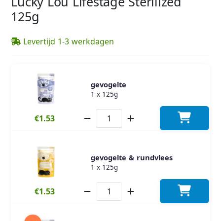
Lucky Lou Lifestage Sterilized
125g
Levertijd 1-3 werkdagen
gevogelte
1 x 125g
€1.53
gevogelte & rundvlees
1 x 125g
€1.53