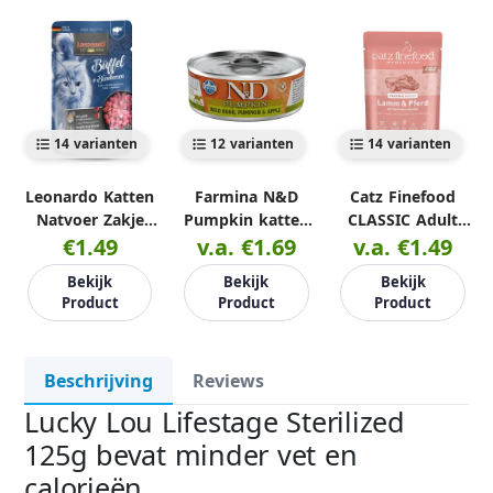
14 varianten
12 varianten
14 varianten
Leonardo Katten
Farmina N&D
Catz Finefood
Natvoer Zakje
Pumpkin katten
CLASSIC Adult
€1.49
85g
v.a. €1.69
natvoer 70g
v.a. €1.49
85g
Bekijk
Bekijk
Bekijk
Product
Product
Product
Beschrijving
Reviews
Lucky Lou Lifestage Sterilized
125g bevat minder vet en
calorieën