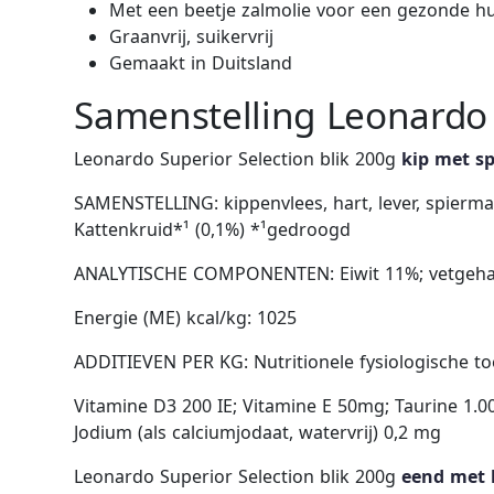
Met een beetje zalmolie voor een gezonde hu
Graanvrij, suikervrij
Gemaakt in Duitsland
Samenstelling Leonardo 
Leonardo Superior Selection blik 200g
kip met sp
SAMENSTELLING: kippenvlees, hart, lever, spiermaag
Kattenkruid*¹ (0,1%) *¹gedroogd
ANALYTISCHE COMPONENTEN: Eiwit 11%; vetgehalte
Energie (ME) kcal/kg: 1025
ADDITIEVEN PER KG: Nutritionele fysiologische t
Vitamine D3 200 IE; Vitamine E 50mg; Taurine 1.0
Jodium (als calciumjodaat, watervrij) 0,2 mg
Leonardo Superior Selection blik 200g
eend met 