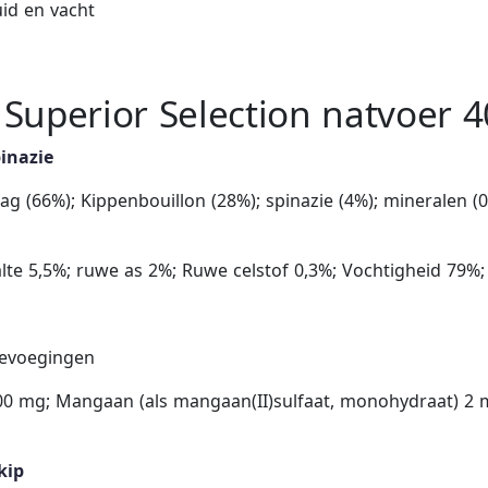
id en vacht
Superior Selection natvoer 
inazie
 (66%); Kippenbouillon (28%); spinazie (4%); mineralen (0,5
 5,5%; ruwe as 2%; Ruwe celstof 0,3%; Vochtigheid 79%; 
oevoegingen
00 mg; Mangaan (als mangaan(II)sulfaat, monohydraat) 2 m
kip