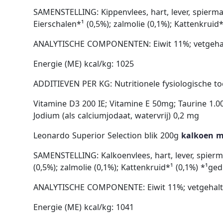
SAMENSTELLING: Kippenvlees, hart, lever, spierma
Eierschalen*¹ (0,5%); zalmolie (0,1%); Kattenkrui
ANALYTISCHE COMPONENTEN: Eiwit 11%; vetgehalte
Energie (ME) kcal/kg: 1025
ADDITIEVEN PER KG: Nutritionele fysiologische t
Vitamine D3 200 IE; Vitamine E 50mg; Taurine 1.0
Jodium (als calciumjodaat, watervrij) 0,2 mg
Leonardo Superior Selection blik 200g
kalkoen m
SAMENSTELLING: Kalkoenvlees, hart, lever, spierma
(0,5%); zalmolie (0,1%); Kattenkruid*¹ (0,1%) *¹g
ANALYTISCHE COMPONENTE: Eiwit 11%; vetgehalte 
Energie (ME) kcal/kg: 1041