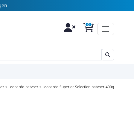
agen
oer
»
Leonardo natvoer
»
Leonardo Superior Selection natvoer 400g