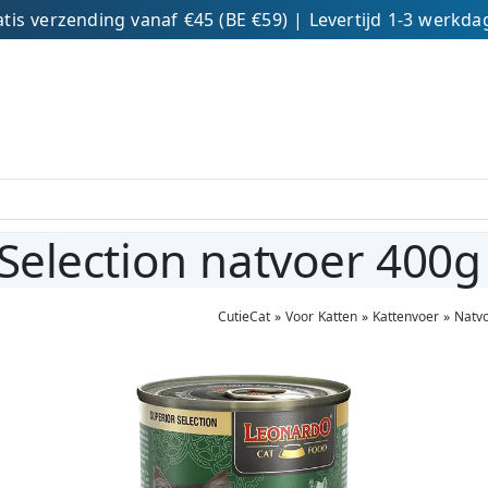
tis verzending vanaf €45 (BE €59) | Levertijd 1-3 werkd
Selection natvoer 400g
CutieCat
»
Voor Katten
»
Kattenvoer
»
Natv