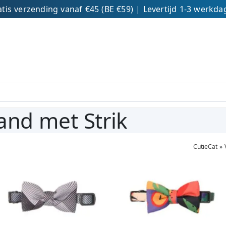
tis verzending vanaf €45 (BE €59) | Levertijd 1-3 werkd
and met Strik
CutieCat
»