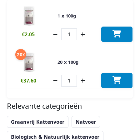
1 x 100g
€2.05
20
X
20 x 100g
€37.60
Relevante categorieën
Graanvrij Kattenvoer
Natvoer
Biologisch & Natuurlijk kattenvoer