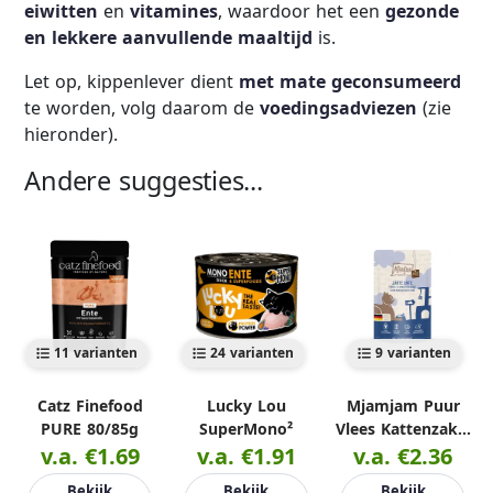
eiwitten
en
vitamines
, waardoor het een
gezonde
en lekkere aanvullende maaltijd
is.
Let op, kippenlever dient
met mate geconsumeerd
te worden, volg daarom de
voedingsadviezen
(zie
hieronder).
Andere suggesties...
11 varianten
24 varianten
9 varianten
Catz Finefood
Lucky Lou
Mjamjam Puur
PURE 80/85g
SuperMono²
Vlees Kattenzakje
v.a. €1.69
v.a. €1.91
v.a. €2.36
125g
Bekijk
Bekijk
Bekijk