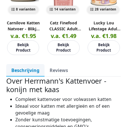
8 varianten
14 varianten
28 varianten
Carnilove Katten
Catz Finefood
Lucky Lou
Natvoer - Blikje
CLASSIC Adult
Lifestage Adult
v.a. €1.95
100g
v.a. €1.49
85g
v.a. €1.98
200g
Bekijk
Bekijk
Bekijk
Product
Product
Product
Beschrijving
Reviews
Over Herrmann's Kattenvoer -
konijn met kaas
Compleet kattenvoer voor volwassen katten
Ideaal voor katten met allergieën en of een
gevoelige maag
Zonder kunstmatige toevoegingen,
conserveringsmiddelen en GMO's