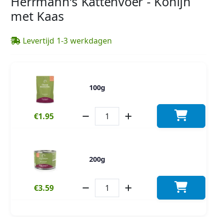
Herrmann's Kattenvoer - Konijn
met Kaas
Levertijd 1-3 werkdagen
100g
€1.95
200g
€3.59