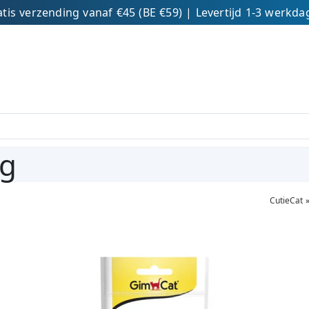
tis verzending vanaf €45 (BE €59) | Levertijd 1-3 werkd
0g
CutieCat