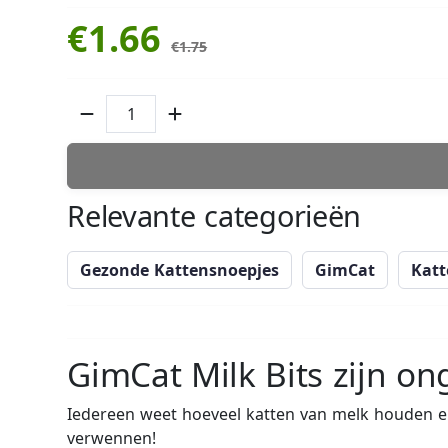
€1.66
€1.75
Relevante categorieën
Gezonde Kattensnoepjes
GimCat
Kat
GimCat Milk Bits zijn on
Iedereen weet hoeveel katten van melk houden e
verwennen!