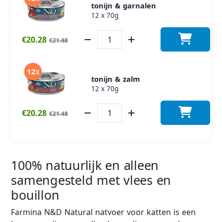
tonijn & garnalen
12 x 70g
€20.28
€21.48
12
X
tonijn & zalm
12 x 70g
€20.28
€21.48
100% natuurlijk en alleen
samengesteld met vlees en
bouillon
Farmina N&D Natural natvoer voor katten is een