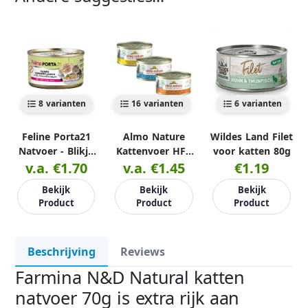
8 varianten
16 varianten
6 varianten
Feline Porta21
Almo Nature
Wildes Land Filet
Natvoer - Blikje
Kattenvoer HFC
voor katten 80g
v.a. €1.70
90g
v.a. €1.45
Natural 70g
€1.19
Bekijk
Bekijk
Bekijk
Product
Product
Product
Beschrijving
Reviews
Farmina N&D Natural katten
natvoer 70g is extra rijk aan