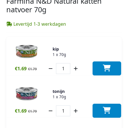
Farmina N&D Natural katten
natvoer 70g
Levertijd 1-3 werkdagen
kip
1 x 70g
€1.69
€1.79
tonijn
1 x 70g
€1.69
€1.79