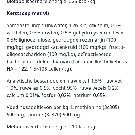
Metaboliseerbare energie: 225 kcal/kg.
Kerstsoep met vis
Samenstelling: drinkwater, 16% kip, 4% zalm, 0,3%
wortelen, 0,3% erwten, 0,5%
gehydrolyseerde lever,
0,5% lignocellulose, gedroogde rozemarijn (100
mg/kg), gedroogd kattenkruid
(100 mg/kg), fructo-
oligosacchariden (100 mg/kg), geïnactiveerde
bacteriën en delen daarvan
(Lactobacillus helveticus
HA – 122, 1,5×10
8
cellen/kg).
Analytische bestanddelen: ruw eiwit 1,5%, ruw
vet
1,0%, ruwe as 0,5%, vocht 95%, ruwe vezels 0,2%,
calcium 0,01%, fosfor 0,02%, natrium 0,05%.
Voedingsadditieven per kg: L-methionine (3c305)
500 mg, taurine (3a370) 500 mg.
Metaboliseerbare energie: 210 kcal/kg.