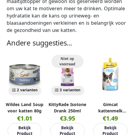
maaltijdtopper of gewoon los geserveerd worden
om uw kat te motiveren meer te drinken. Optimale
hydratatie kan de kans op urineweg- en
blaasaandoeningen verkleinen en is belangrijk voor
de gezondheid van uw katten.
Andere suggesties...
Niet op
voorraad
2 varianten
3 varianten
Wildes Land Soup
KittyRade Isotone
Gimcat
voor katten 80g
Drank 250ml
kattenmelk
€1.01
€3.95
€1.49
200ml
Bekijk
Bekijk
Bekijk
Product
Product
Product