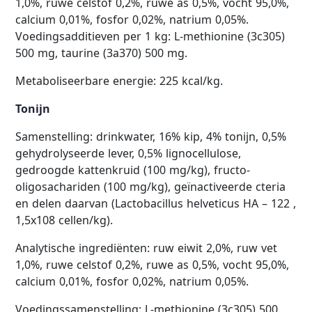
1,0%, ruwe celstof 0,2%, ruwe as 0,5%, vocht 95,0%,
calcium 0,01%, fosfor 0,02%, natrium 0,05%.
Voedingsadditieven per 1 kg: L-methionine (3c305)
500 mg, taurine (3a370) 500 mg.
Metaboliseerbare energie: 225 kcal/kg.
Tonijn
Samenstelling: drinkwater, 16% kip, 4% tonijn, 0,5%
gehydrolyseerde lever, 0,5% lignocellulose,
gedroogde kattenkruid (100 mg/kg), fructo-
oligosachariden (100 mg/kg), geïnactiveerde cteria
en delen daarvan (Lactobacillus helveticus HA – 122 ,
1,5x108 cellen/kg).
Analytische ingrediënten: ruw eiwit 2,0%, ruw vet
1,0%, ruwe celstof 0,2%, ruwe as 0,5%, vocht 95,0%,
calcium 0,01%, fosfor 0,02%, natrium 0,05%.
Voedingssamenstelling: L-methionine (3c305) 500