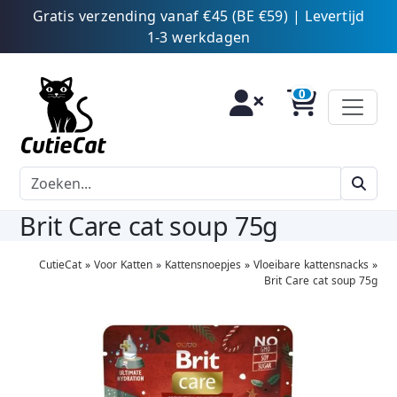
Gratis verzending vanaf €45 (BE €59) | Levertijd
1-3 werkdagen
Brit Care cat soup 75g
CutieCat
»
Voor Katten
»
Kattensnoepjes
»
Vloeibare kattensnacks
»
Brit Care cat soup 75g