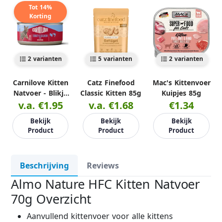
Tot 14%
Korting
2 varianten
5 varianten
2 varianten
Carnilove Kitten
Catz Finefood
Mac's Kittenvoer
Natvoer - Blikje
Classic Kitten 85g
Kuipjes 85g
v.a. €1.95
100g
v.a. €1.68
€1.34
Bekijk
Bekijk
Bekijk
Product
Product
Product
Beschrijving
Reviews
Almo Nature HFC Kitten Natvoer
70g Overzicht
Aanvullend kittenvoer voor alle kittens