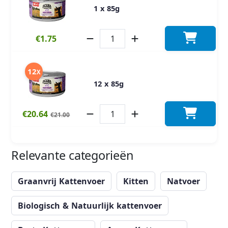
1 x 85g
€1.75
12
X
12 x 85g
€20.64
€21.00
Relevante categorieën
Graanvrij Kattenvoer
Kitten
Natvoer
Biologisch & Natuurlijk kattenvoer