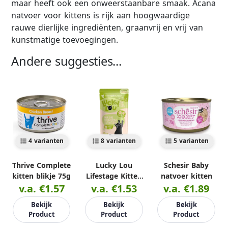
maar heeft ook een onweerstaanbare smaak. Acana
natvoer voor kittens is rijk aan hoogwaardige
rauwe dierlijke ingrediënten, graanvrij en vrij van
kunstmatige toevoegingen.
Andere suggesties...
4 varianten
8 varianten
5 varianten
Thrive Complete
Lucky Lou
Schesir Baby
kitten blikje 75g
Lifestage Kitten
natvoer kitten
v.a. €1.57
v.a. €1.53
125g
v.a. €1.89
Bekijk
Bekijk
Bekijk
Product
Product
Product