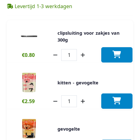
Levertijd 1-3 werkdagen
clipsluiting voor zakjes van
300g
€0.80
kitten - gevogelte
€2.59
gevogelte