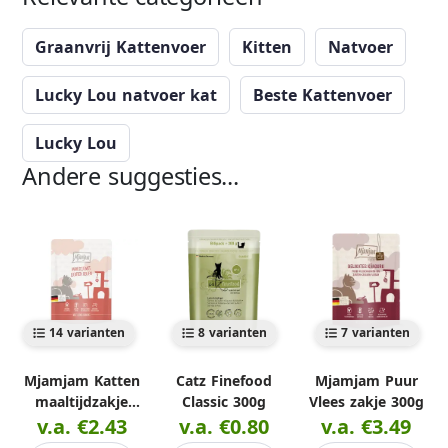
Graanvrij Kattenvoer
Kitten
Natvoer
Lucky Lou natvoer kat
Beste Kattenvoer
Lucky Lou
Andere suggesties...
14 varianten
8 varianten
7 varianten
Mjamjam Katten
Catz Finefood
Mjamjam Puur
maaltijdzakje
Classic 300g
Vlees zakje 300g
v.a. €2.43
300g
v.a. €0.80
v.a. €3.49