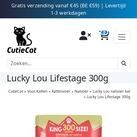
Gratis verzending vanaf €45 (BE €59) | Levertijd
1-3 werkdagen
Lucky Lou Lifestage 300g
CutieCat
»
Voor Katten
»
Kattenvoer
»
Natvoer
»
Lucky Lou natvoer kat
»
Lucky Lou Lifestage 300g