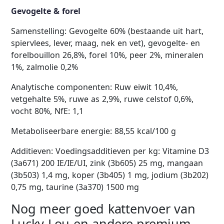
Gevogelte & forel
Samenstelling: Gevogelte 60% (bestaande uit hart,
spiervlees, lever, maag, nek en vet), gevogelte- en
forelbouillon 26,8%, forel 10%, peer 2%, mineralen
1%, zalmolie 0,2%
Analytische componenten: Ruw eiwit 10,4%,
vetgehalte 5%, ruwe as 2,9%, ruwe celstof 0,6%,
vocht 80%, NfE: 1,1
Metaboliseerbare energie: 88,55 kcal/100 g
Additieven: Voedingsadditieven per kg: Vitamine D3
(3a671) 200 IE/IE/UI, zink (3b605) 25 mg, mangaan
(3b503) 1,4 mg, koper (3b405) 1 mg, jodium (3b202)
0,75 mg, taurine (3a370) 1500 mg
Nog meer goed kattenvoer van
Lucky Lou en andere premium