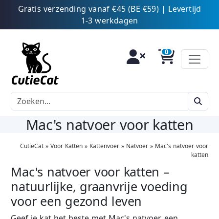
Gratis verzending vanaf €45 (BE €59) | Levertijd
1-3 werkdagen
Mac's natvoer voor katten
CutieCat
»
Voor Katten
»
Kattenvoer
»
Natvoer
»
Mac's natvoer voor
katten
Mac's natvoer voor katten –
natuurlijke, graanvrije voeding
voor een gezond leven
Geef je kat het beste met Mac's natvoer, een