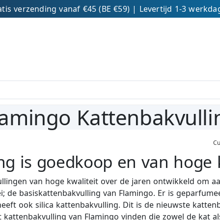
tis verzending vanaf €45 (BE €59) | Levertijd 1-3 werkd
lamingo Kattenbakvulli
Cu
ng is goedkoop en van hoge k
llingen van hoge kwaliteit over de jaren ontwikkeld om aa
klei; de basiskattenbakvulling van Flamingo. Er is geparfu
eeft ook silica kattenbakvulling. Dit is de nieuwste katten
rt kattenbakvulling van Flamingo vinden die zowel de kat al