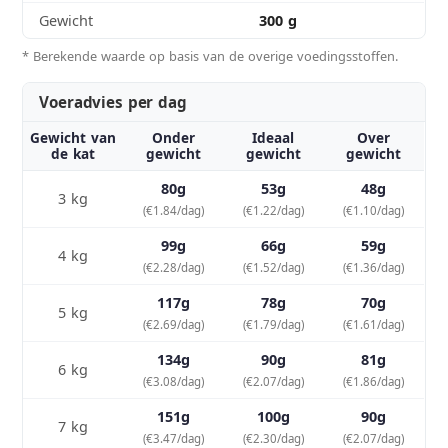
Gewicht
300 g
* Berekende waarde op basis van de overige voedingsstoffen.
Voeradvies per dag
Gewicht van
Onder
Ideaal
Over
de kat
gewicht
gewicht
gewicht
80g
53g
48g
3 kg
(€1.84/dag)
(€1.22/dag)
(€1.10/dag)
99g
66g
59g
4 kg
(€2.28/dag)
(€1.52/dag)
(€1.36/dag)
117g
78g
70g
5 kg
(€2.69/dag)
(€1.79/dag)
(€1.61/dag)
134g
90g
81g
6 kg
(€3.08/dag)
(€2.07/dag)
(€1.86/dag)
151g
100g
90g
7 kg
(€3.47/dag)
(€2.30/dag)
(€2.07/dag)