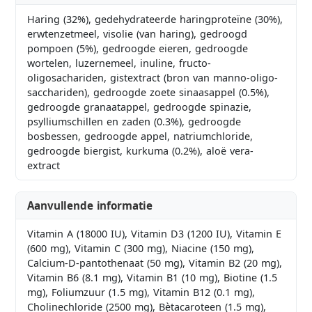
Haring (32%), gedehydrateerde haringproteïne (30%),
erwtenzetmeel, visolie (van haring), gedroogd
pompoen (5%), gedroogde eieren, gedroogde
wortelen, luzernemeel, inuline, fructo-
oligosachariden, gistextract (bron van manno-oligo-
sacchariden), gedroogde zoete sinaasappel (0.5%),
gedroogde granaatappel, gedroogde spinazie,
psylliumschillen en zaden (0.3%), gedroogde
bosbessen, gedroogde appel, natriumchloride,
gedroogde biergist, kurkuma (0.2%), aloë vera-
extract
Aanvullende informatie
Vitamin A (18000 IU), Vitamin D3 (1200 IU), Vitamin E
(600 mg), Vitamin C (300 mg), Niacine (150 mg),
Calcium-D-pantothenaat (50 mg), Vitamin B2 (20 mg),
Vitamin B6 (8.1 mg), Vitamin B1 (10 mg), Biotine (1.5
mg), Foliumzuur (1.5 mg), Vitamin B12 (0.1 mg),
Cholinechloride (2500 mg), Bètacaroteen (1.5 mg),