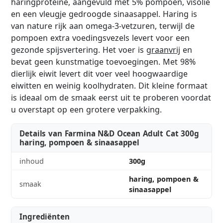
haringproteïne, aangevuld met 5% pompoen, visolie
en een vleugje gedroogde sinaasappel. Haring is
van nature rijk aan omega-3-vetzuren, terwijl de
pompoen extra voedingsvezels levert voor een
gezonde spijsvertering. Het voer is
graanvrij
en
bevat geen kunstmatige toevoegingen. Met 98%
dierlijk eiwit levert dit voer veel hoogwaardige
eiwitten en weinig koolhydraten. Dit kleine formaat
is ideaal om de smaak eerst uit te proberen voordat
u overstapt op een grotere verpakking.
Details van Farmina N&D Ocean Adult Cat 300g
haring, pompoen & sinaasappel
inhoud
300g
haring, pompoen &
smaak
sinaasappel
Ingrediënten