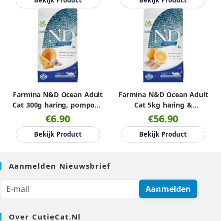
Farmina N&D Ocean Adult
Farmina N&D Ocean Adult
Cat 300g haring, pompoen
Cat 5kg haring &
& sinaasappel
sinaasappel
€6.90
€56.90
Bekijk Product
Bekijk Product
Aanmelden Nieuwsbrief
Aanmelden
Over CutieCat.nl