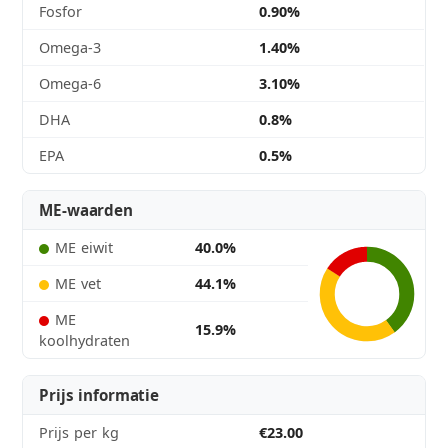
Fosfor
0.90%
Omega-3
1.40%
Omega-6
3.10%
DHA
0.8%
EPA
0.5%
ME-waarden
ME eiwit
40.0%
ME vet
44.1%
ME
15.9%
koolhydraten
Prijs informatie
Prijs per kg
€23.00